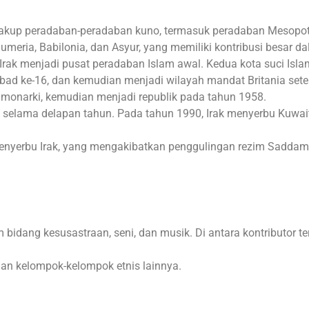
cakup peradaban-peradaban kuno, termasuk peradaban Mesopota
meria, Babilonia, dan Asyur, yang memiliki kontribusi besar d
Irak menjadi pusat peradaban Islam awal. Kedua kota suci Islam, 
bad ke-16, dan kemudian menjadi wilayah mandat Britania setel
monarki, kemudian menjadi republik pada tahun 1958.
n selama delapan tahun. Pada tahun 1990, Irak menyerbu Kuwait
enyerbu Irak, yang mengakibatkan penggulingan rezim Saddam
bidang kesusastraan, seni, dan musik. Di antara kontributor te
dan kelompok-kelompok etnis lainnya.